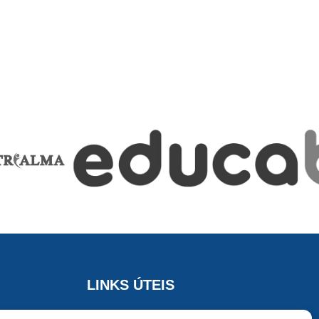
LINKS ÚTEIS
to: das 8h
Recrutamento