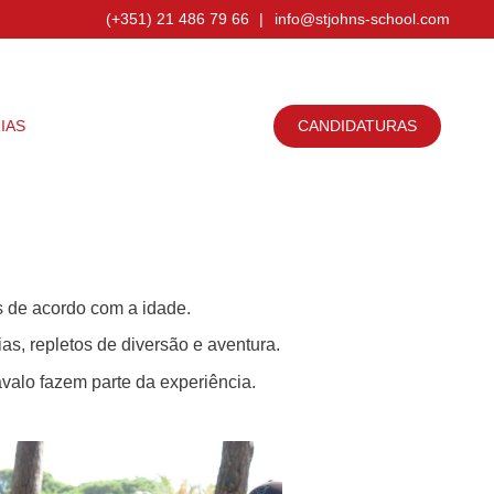
(+351) 21 486 79 66
|
info@stjohns-school.com
IAS
NOTÍCIAS
CONTACTOS
CANDIDATURAS
s de acordo com a idade.
as, repletos de diversão e aventura.
valo fazem parte da experiência.