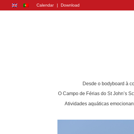
Calendar
|
Download
HOME
A ESCOLA
CRECHE
JARDIM INFÂNCIA
Desde o bodyboard à con
O Campo de Férias do St John’s Scho
Atividades aquáticas emocionant